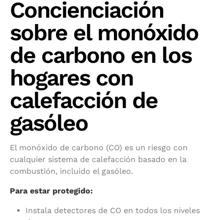
Concienciación
sobre el monóxido
de carbono en los
hogares con
calefacción de
gasóleo
El monóxido de carbono (CO) es un riesgo con
cualquier sistema de calefacción basado en la
combustión, incluido el gasóleo.
Para estar protegido:
Instala detectores de CO en todos los niveles