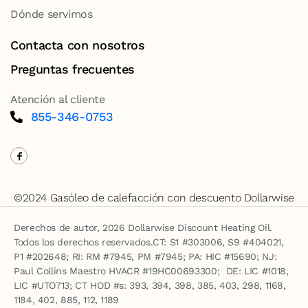
Dónde servimos
Contacta con nosotros
Preguntas frecuentes
Atención al cliente
855-346-0753
©2024 Gasóleo de calefacción con descuento Dollarwise
Derechos de autor, 2026 Dollarwise Discount Heating Oil.
Todos los derechos reservados.CT: S1 #303006, S9 #404021,
P1 #202648; RI: RM #7945, PM #7945; PA: HIC #15690; NJ:
Paul Collins Maestro HVACR #19HC00693300; DE: LIC #1018,
LIC #UTO713; CT HOD #s: 393, 394, 398, 385, 403, 298, 1168,
1184, 402, 885, 112, 1189