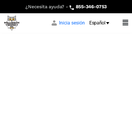
¿Necesita ayuda? -
855-346-0753
Inicia sesión
Español
Indicador
inteligente
de aceite