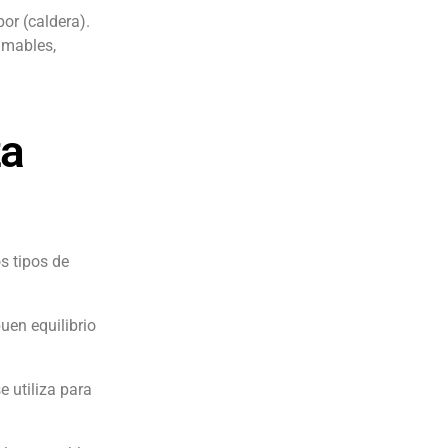
or (caldera).
amables,
za
os tipos de
uen equilibrio
 utiliza para