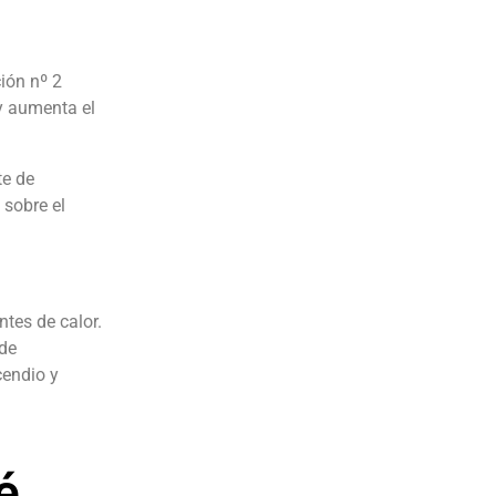
ción nº 2
y aumenta el
te de
 sobre el
tes de calor.
 de
cendio y
é