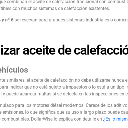
que combinan el aceite de calefacción tradicional con combustib
ibles con muchos sistemas de calefacción existentes.
 y nº 6
se reservan para grandes sistemas industriales o comer
izar aceite de calefacci
ehículos
e similares, el aceite de calefacción no debe utilizarse nunca 
para indicar que no está sujeto a impuestos o lo está a un tipo in
al y puede acarrear multas si se detecta en las inspecciones en c
formulado para los motores diésel modernos. Carece de los aditiv
e emisiones, lo que significa que su uso a largo plazo puede ca
 combustibles, DollarWise lo explica con detalle en
¿Es lo mismo