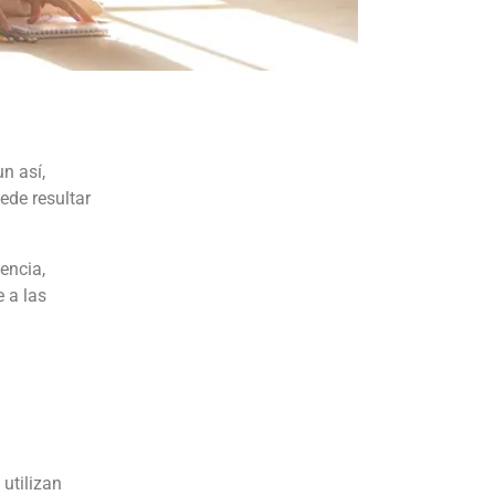
n así,
ede resultar
encia,
 a las
utilizan