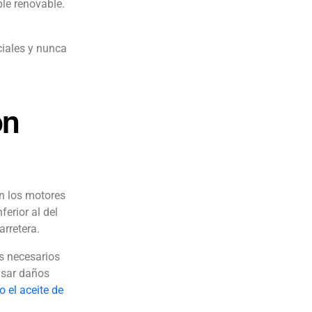
le renovable.
ciales y nunca
ón
en los motores
ferior al del
arretera.
os necesarios
usar daños
 el aceite de