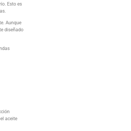
ío. Esto es
as.
ite. Aunque
nte diseñado
endas
cción
el aceite