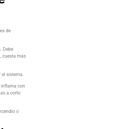
nes de
n. Debe
n, cuesta más
r el sistema.
e inflama con
ias a corto
ncendio o